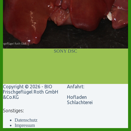
SONY DSC
Copyright © 2026 - BIO
Anfahrt:
Frischgeflügel Roth GmbH
&Co.KG
Hofladen
Schlachterei
Sonstiges:
Datenschutz
Impressum