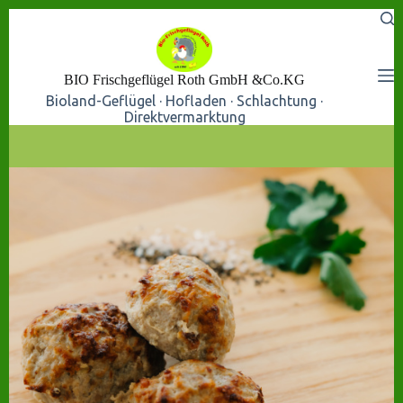
Skip
to
content
BIO Frischgeflügel Roth GmbH &Co.KG
Bioland-Geflügel · Hofladen · Schlachtung ·
Direktvermarktung