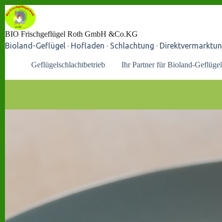
Skip
Hofladen: 05542 72
to
Schlachterei:
content
BIO Frischgeflügel Roth GmbH &Co.KG
Bioland-Geflügel · Hofladen · Schlachtung · Direktvermarktu
Geflügelschlachtbetrieb
Ihr Partner für Bioland-Geflügel